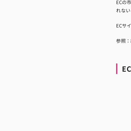
ECの
れない
ECサ
参照：
E