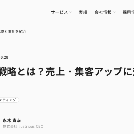
サービス
実績
会社情報
採用
戦略と事例を紹介
06.28
C戦略とは？売上・集客アップ
ーケティング
永木 貴幸
株式会社illustrious CEO