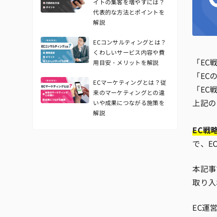
イトの集客を増やすには？
代表的な方法とポイントを
解説
ECコンサルティングとは？
くわしいサービス内容や費
「EC
用目安・メリットを解説
「EC
ECマーケティングとは？従
「EC
来のマーケティングとの違
上記の
いや成果につながる施策を
解説
EC戦
で、E
本記事
取り入
EC運