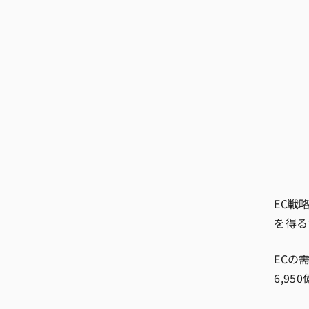
EC戦
を得る
ECの
6,9